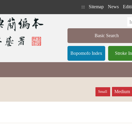
:::
Sitemap
News
Editi
Basic Search
Bopomofo Index
Stroke I
Medium
Small