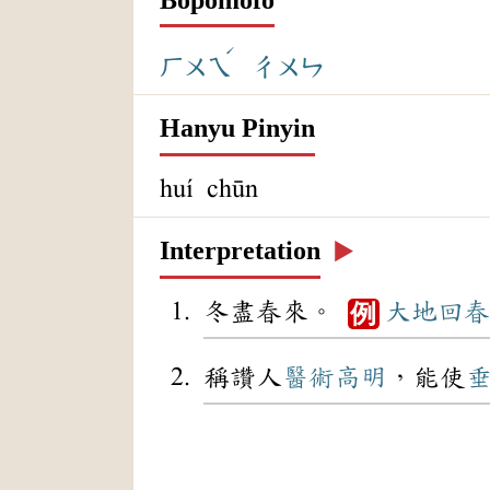
ˊ
ㄏㄨㄟ
ㄔㄨㄣ
Hanyu Pinyin
huí chūn
Interpretation
▶️
冬盡春來。
大地
回春
例
稱讚人
醫術
高明
，能使