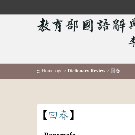
Homepage
>
Dictionary Review
> 回春
:::
回
春
Bopomofo