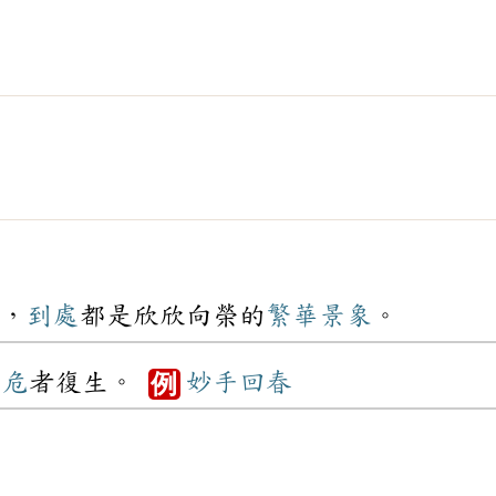
，
到處
都是欣欣向榮的
繁華
景象
。
垂危
者復生。
妙手回春
例