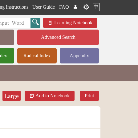
⚙️
中
ng Instructions
User Guide
FAQ
👤
Learning Notebook
Advanced Search
ndex
Radical Index
Appendix
Large
Add to Notebook
Print