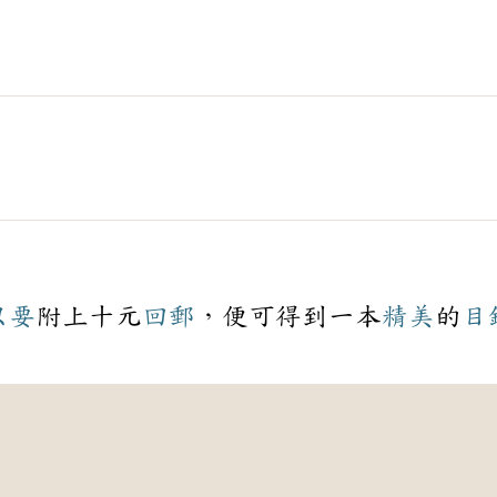
只要
附上十元
回郵
，便可得到一本
精美
的
目