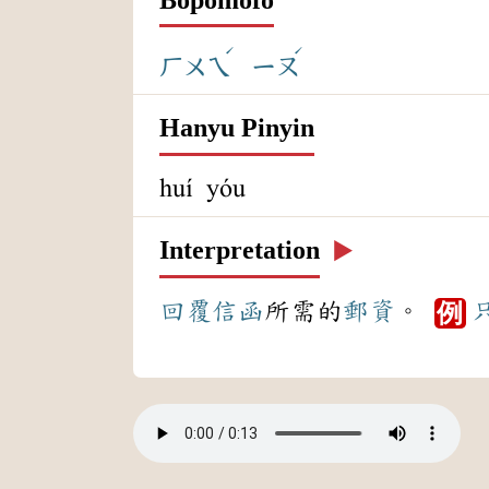
ˊ
ˊ
ㄏㄨㄟ
ㄧㄡ
Hanyu Pinyin
huí yóu
Interpretation
▶️
回覆
信函
所需的
郵資
。
例