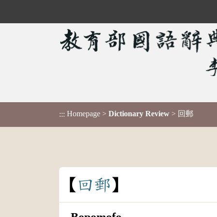
Homepage
>
Dictionary Review
> 回郵
:::
回
郵
Bopomofo