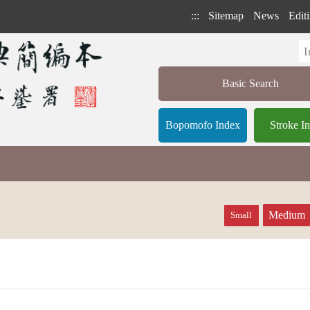
:::
Sitemap
News
Editi
Basic Search
Bopomofo Index
Stroke I
Medium
Small