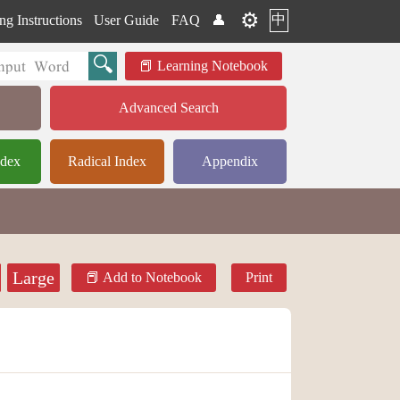
⚙️
中
ng Instructions
User Guide
FAQ
👤
Learning Notebook
Advanced Search
ndex
Radical Index
Appendix
Large
Add to Notebook
Print