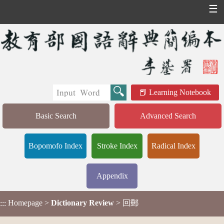
☰
Learning Notebook
Basic Search
Advanced Search
Bopomofo Index
Stroke Index
Radical Index
Appendix
Homepage
>
Dictionary Review
> 回郵
:::