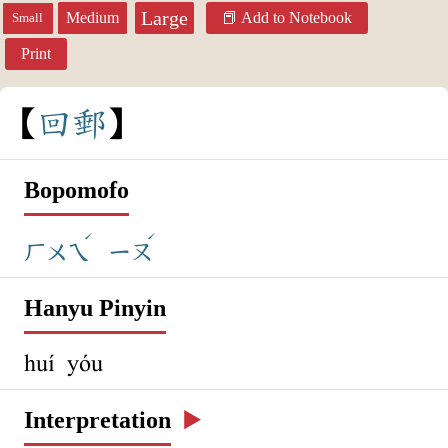
Large
Medium
Add to Notebook
Small
Print
回
郵
Bopomofo
ˊ
ˊ
ㄏㄨㄟ
ㄧㄡ
Hanyu Pinyin
huí yóu
Interpretation
▶️