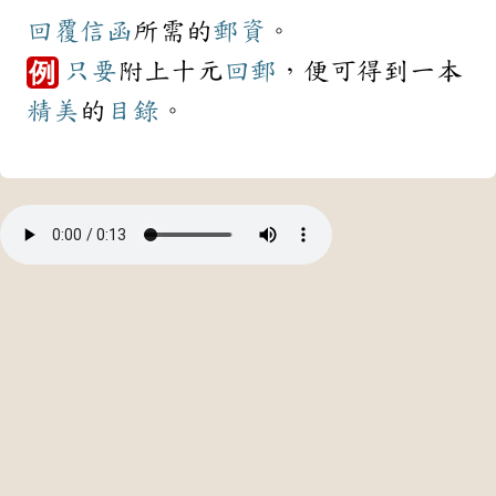
回覆
信函
所需的
郵資
。
只要
附上十元
回郵
，便可得到一本
例
精美
的
目錄
。