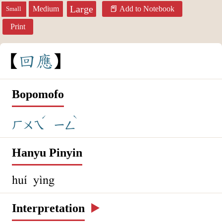
Large
Medium
Add to Notebook
Small
Print
回
應
Bopomofo
ˊ
ˋ
ㄏㄨㄟ
ㄧㄥ
Hanyu Pinyin
huí yìng
Interpretation
▶️