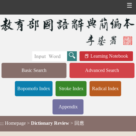
☰
Learning Notebook
Basic Search
Advanced Search
Bopomofo Index
Stroke Index
Radical Index
Appendix
Homepage
>
Dictionary Review
> 回應
:::