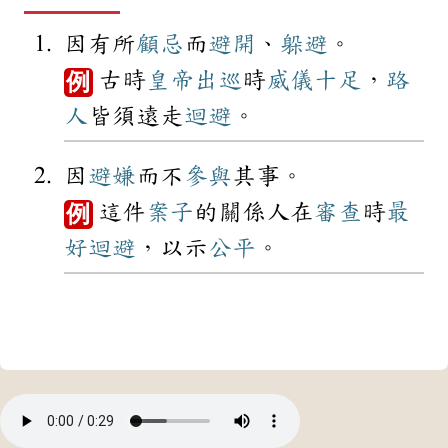
因有所
顧忌
而
避開
、
躲避
。
古時
皇帝
出巡
時
威儀
十足
，
路
例
人
皆須遠走
迴避
。
因
避嫌
而不
參與
其事。
這件
案子
的關係人在
審查
時
最
例
好
迴避
，以示
公平
。