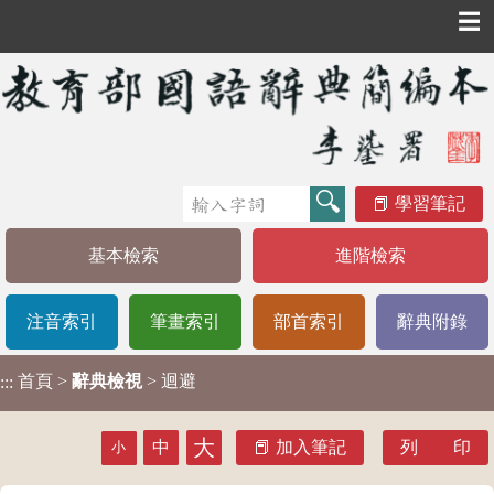
☰
學習筆記
基本檢索
進階檢索
注音索引
筆畫索引
部首索引
辭典附錄
首頁
>
辭典檢視
> 迴避
:::
大
中
加入筆記
列 印
小