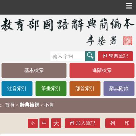
☰
學習筆記
基本檢索
進階檢索
注音索引
筆畫索引
部首索引
辭典附錄
首頁
>
辭典檢視
> 不肯
:::
大
中
加入筆記
列 印
小