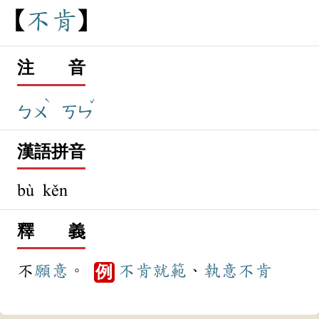
不
肯
注 音
ˋ
ˇ
ㄅㄨ
ㄎㄣ
漢語拼音
bù kěn
釋 義
不
願意
。
不肯
就範
、
執意
不肯
例