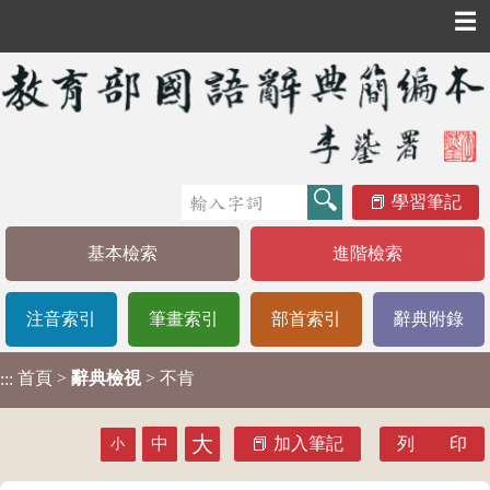
☰
學習筆記
基本檢索
進階檢索
注音索引
筆畫索引
部首索引
辭典附錄
首頁
>
辭典檢視
> 不肯
:::
大
中
加入筆記
列 印
小