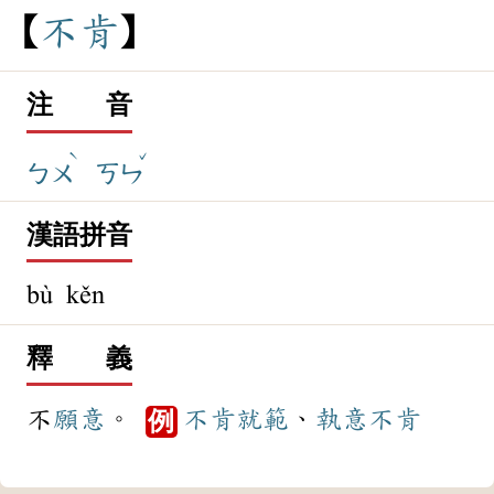
不
肯
注 音
ˋ
ˇ
ㄅㄨ
ㄎㄣ
漢語拼音
bù kěn
釋 義
不
願意
。
不肯
就範
、
執意
不肯
例