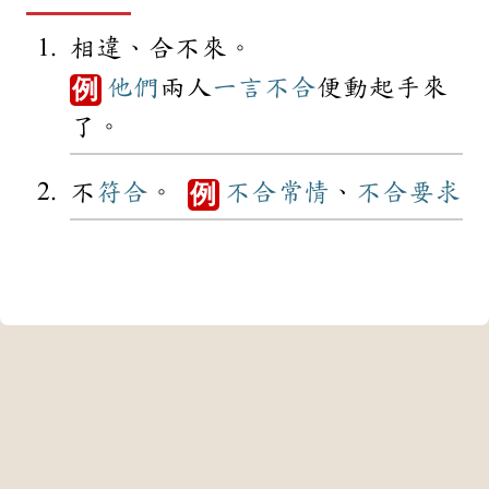
相違、合不來。
他們
兩人
一言不合
便動起手來
例
了。
不
符合
。
不合
常情
、
不合
要求
例