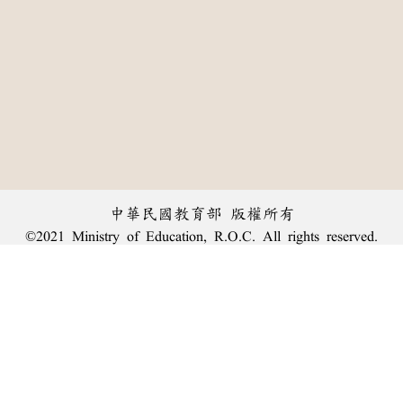
中華民國教育部 版權所有
©2021 Ministry of Education, R.O.C. All rights reserved.
︿
:::
個資法及隱私聲明
|
辭典公眾授權網
|
意見交流
|
網網相連
三峽總院區地址：新北市三峽區三樹路2號、
臺北院區地址：臺北市大安區和平東路一段179號、