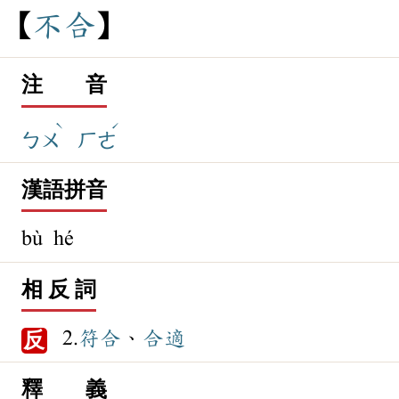
不
合
注 音
ˋ
ˊ
ㄅㄨ
ㄏㄜ
漢語拼音
bù hé
相 反 詞
2.
符合
、
合適
反
釋 義