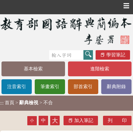
☰
學習筆記
基本檢索
進階檢索
注音索引
筆畫索引
部首索引
辭典附錄
首頁
>
辭典檢視
> 不合
:::
大
中
加入筆記
列 印
小