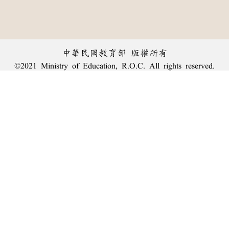
中華民國教育部 版權所有
©2021 Ministry of Education, R.O.C. All rights reserved.
︿
:::
個資法及隱私聲明
|
辭典公眾授權網
|
意見交流
|
網網相連
三峽總院區地址：新北市三峽區三樹路2號、
臺北院區地址：臺北市大安區和平東路一段179號、
回頂端
臺中院區地址：臺中市豐原區師範街67號
電話總機：
(02)7740-7890
、
傳真：(02)7740-7064、
TANet VoIP：9009-7890
線上人數: 1054
累積總人次: 240,051,191