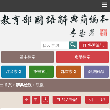
☰
學習筆記
基本檢索
進階檢索
注音索引
筆畫索引
部首索引
辭典附錄
首頁
>
辭典檢視
> 緩慢
:::
大
中
加入筆記
列 印
小