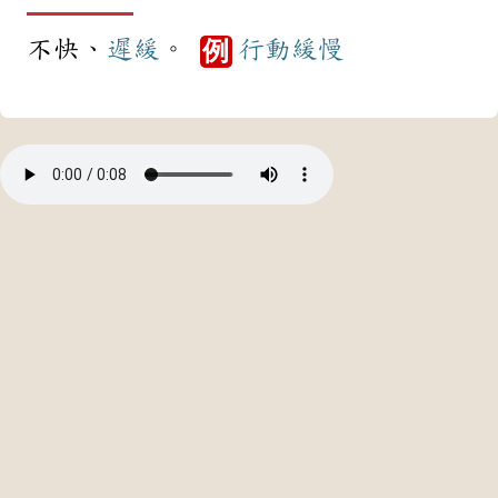
不快、
遲緩
。
行動
緩慢
例