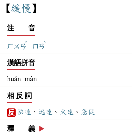
緩
慢
注 音
ˇ
ˋ
ㄏㄨㄢ
ㄇㄢ
漢語拼音
huǎn màn
相 反 詞
快速
、
迅速
、
火速
、
急促
反
釋 義
▶️