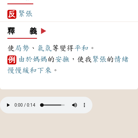
緊張
反
釋 義
▶️
使
局勢
、
氣氛
等變得
平和
。
由於
媽媽
的
安撫
，使我
緊張
的
情緒
例
慢慢
緩和
下來
。