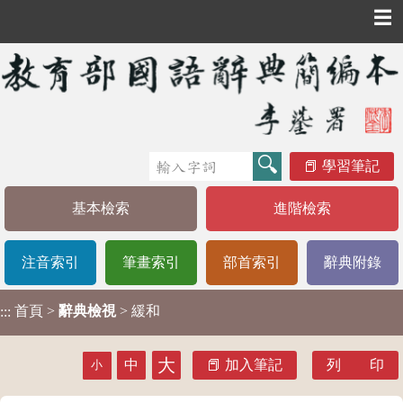
☰
學習筆記
基本檢索
進階檢索
注音索引
筆畫索引
部首索引
辭典附錄
首頁
>
辭典檢視
> 緩和
:::
大
中
加入筆記
列 印
小