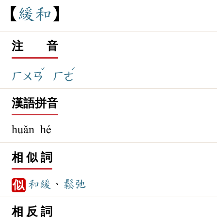
緩
和
注 音
ˇ
ˊ
ㄏㄨㄢ
ㄏㄜ
漢語拼音
huǎn hé
相 似 詞
和緩
、
鬆弛
似
相 反 詞