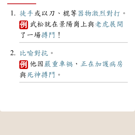
徒手
或以刀、棍等
器物
激烈
對打
。
武松就在景陽崗上與
老虎
展開
例
了一場
搏鬥
！
比喻
對抗
。
他因
嚴重
車禍
，
正在
加護病房
例
與
死神
搏鬥
。