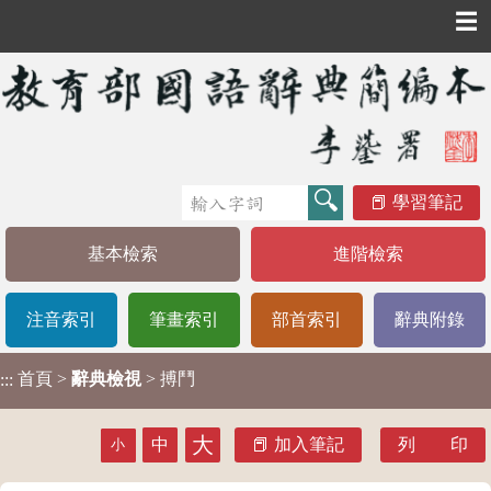
☰
學習筆記
基本檢索
進階檢索
注音索引
筆畫索引
部首索引
辭典附錄
首頁
>
辭典檢視
> 搏鬥
:::
大
中
加入筆記
列 印
小