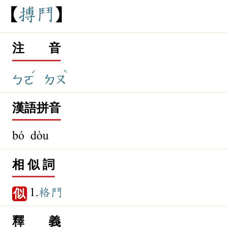
搏
鬥
注 音
ˊ
ˋ
ㄅㄛ
ㄉㄡ
漢語拼音
bó dòu
相 似 詞
1.
格鬥
似
釋 義