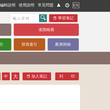
⚙️
編輯說明
使用說明
常見問題
👤
EN
學習筆記
進階檢索
引
部首索引
辭典附錄
大
中
加入筆記
列 印