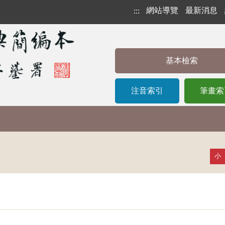
網站導覽
最新消息
:::
基本檢索
注音索引
筆畫索
小