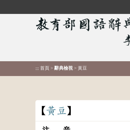
首頁
>
辭典檢視
> 黃豆
:::
黃
豆
注 音