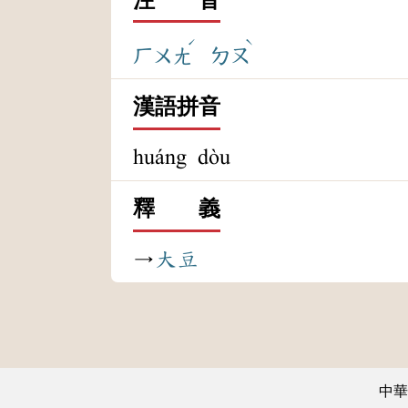
ˊ
ˋ
ㄏㄨㄤ
ㄉㄡ
漢語拼音
huáng dòu
釋 義
→
大豆
中華