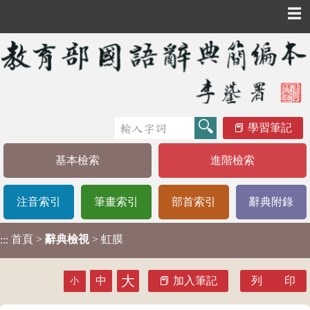
☰
學習筆記
基本檢索
進階檢索
注音索引
筆畫索引
部首索引
辭典附錄
首頁
>
辭典檢視
> 虹膜
:::
大
中
加入筆記
列 印
小