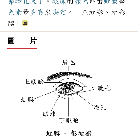
節
瞳孔
大小
。
眼珠
的
顏色
即由
虹膜
含
色素
量
多寡
來
決定
。 △虹彩、虹彩
膜
圖 片
虹膜 - 彭微微