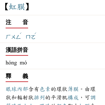
虹
膜
注 音
ˊ
ˊ
ㄏㄨㄥ
ㄇㄛ
漢語拼音
hóng mó
釋 義
眼球
內部
含有
色素
的環狀
薄膜
。由環
狀和輻射狀
排列
的平滑肌
構成
，可
調