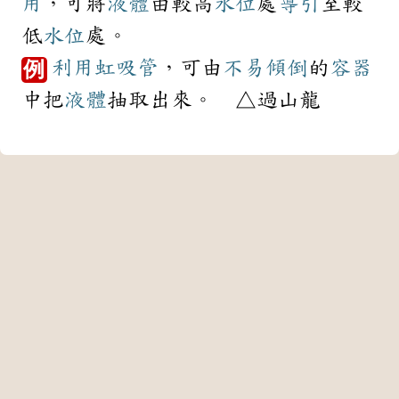
用
，可將
液體
由較高
水位
處
導引
至較
低
水位
處。
利用
虹吸管
，可由
不易
傾倒
的
容器
例
中把
液體
抽取出來。 △過山龍