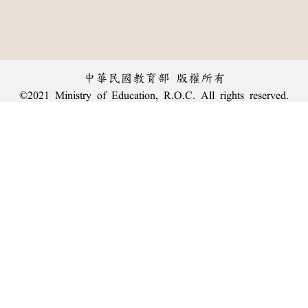
中華民國教育部 版權所有
©2021 Ministry of Education, R.O.C. All rights reserved.
︿
:::
個資法及隱私聲明
|
辭典公眾授權網
|
意見交流
|
網網相連
三峽總院區地址：新北市三峽區三樹路2號、
臺北院區地址：臺北市大安區和平東路一段179號、
回頂端
臺中院區地址：臺中市豐原區師範街67號
電話總機：
(02)7740-7890
、
傳真：(02)7740-7064、
TANet VoIP：9009-7890
線上人數: 2757
累積總人次: 239,841,261