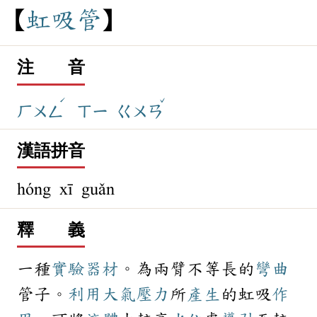
虹
吸
管
注 音
ˊ
ˇ
ㄏㄨㄥ
ㄒㄧ
ㄍㄨㄢ
漢語拼音
hóng xī guǎn
釋 義
一種
實驗
器材
。為兩臂不等長的
彎曲
管子。
利用
大氣
壓力
所
產生
的虹吸
作