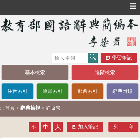
☰
學習筆記
基本檢索
進階檢索
注音索引
筆畫索引
部首索引
辭典附錄
首頁
>
辭典檢視
> 虹吸管
:::
大
中
加入筆記
列 印
小