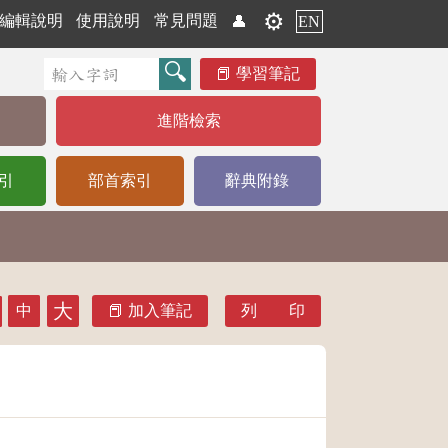
⚙️
編輯說明
使用說明
常見問題
👤
EN
學習筆記
進階檢索
引
部首索引
辭典附錄
大
中
加入筆記
列 印