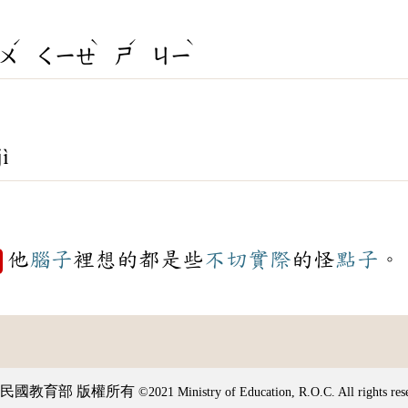
ˊ
ˋ
ˊ
ˋ
ㄨ
ㄑㄧㄝ
ㄕ
ㄐㄧ
ì
他
腦子
裡想的都是些
不切實際
的怪
點子
。
例
民國教育部 版權所有
©2021 Ministry of Education, R.O.C. All rights res