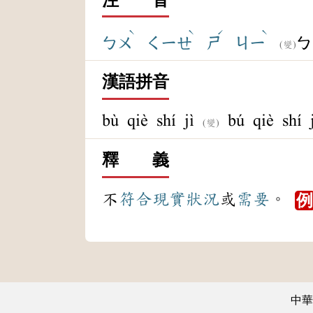
ˋ
ˋ
ˊ
ˋ
ㄅㄨ
ㄑㄧㄝ
ㄕ
ㄐㄧ
ㄅ
(變)
漢語拼音
bù qiè shí jì
bú qiè shí j
(變)
釋 義
不
符合
現實
狀況
或
需要
。
中華