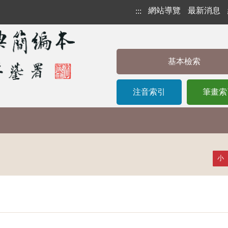
網站導覽
最新消息
:::
基本檢索
注音索引
筆畫索
小