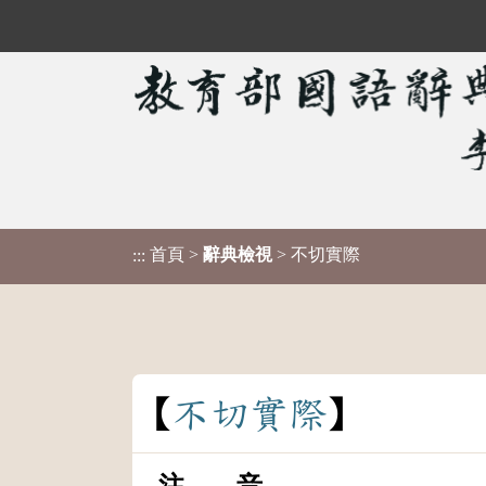
首頁
>
辭典檢視
> 不切實際
:::
不
切
實
際
注 音