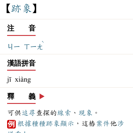
跡
象
注 音
ˋ
ㄐㄧ
ㄒㄧㄤ
漢語拼音
jī xiàng
釋 義
▶️
可供
追尋
查探的
線索
、
現象
。
根據
種種
跡象
顯示
，這樁
案件
他
涉
例