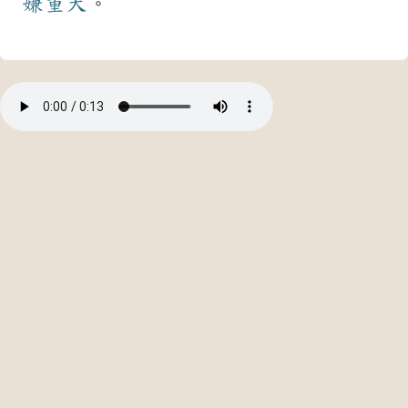
嫌
重大
。