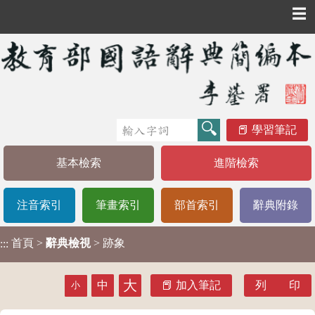
☰
學習筆記
基本檢索
進階檢索
注音索引
筆畫索引
部首索引
辭典附錄
首頁
>
辭典檢視
> 跡象
:::
大
中
加入筆記
列 印
小