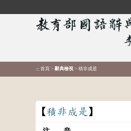
首頁
>
辭典檢視
> 積非成是
:::
積
非
成
是
注 音