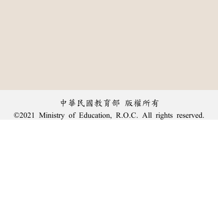
中華民國教育部 版權所有
©2021 Ministry of Education, R.O.C. All rights reserved.
︿
:::
個資法及隱私聲明
|
辭典公眾授權網
|
意見交流
|
網網相連
三峽總院區地址：新北市三峽區三樹路2號、
臺北院區地址：臺北市大安區和平東路一段179號、
回頂端
臺中院區地址：臺中市豐原區師範街67號