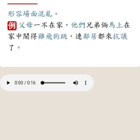
形容
場面
混亂
。
父母
一不在家，
他們
兄弟倆
馬上
在
例
家中鬧得
雞飛狗跳
，連
鄰居
都來
抗議
了。