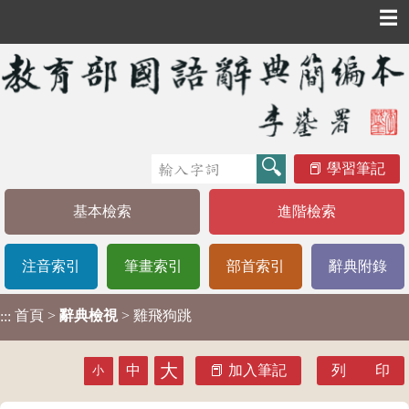
☰
學習筆記
基本檢索
進階檢索
注音索引
筆畫索引
部首索引
辭典附錄
首頁
>
辭典檢視
> 雞飛狗跳
:::
大
中
加入筆記
列 印
小