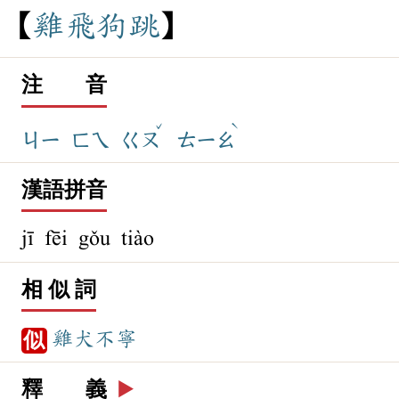
雞
飛
狗
跳
注 音
ˇ
ˋ
ㄐㄧ
ㄈㄟ
ㄍㄡ
ㄊㄧㄠ
漢語拼音
jī fēi gǒu tiào
相 似 詞
雞犬不寧
似
釋 義
▶️