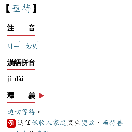
亟
待
注 音
ˊ
ˋ
ㄐㄧ
ㄉㄞ
漢語拼音
jí dài
釋 義
▶️
迫切
等待
。
這個
低收入
家庭
突生
變故
，
亟待
善
例