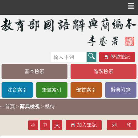
☰
學習筆記
基本檢索
進階檢索
注音索引
筆畫索引
部首索引
辭典附錄
首頁
>
辭典檢視
> 亟待
:::
大
中
加入筆記
列 印
小