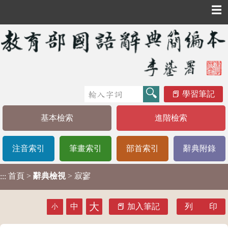
☰
學習筆記
基本檢索
進階檢索
注音索引
筆畫索引
部首索引
辭典附錄
首頁
>
辭典檢視
> 寂寥
:::
大
中
加入筆記
列 印
小