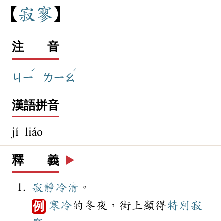
寂
寥
注 音
ˊ
ˊ
ㄐㄧ
ㄌㄧㄠ
漢語拼音
jí liáo
釋 義
▶️
寂靜
冷清
。
寒冷
的冬夜，街上顯得
特別
寂
例