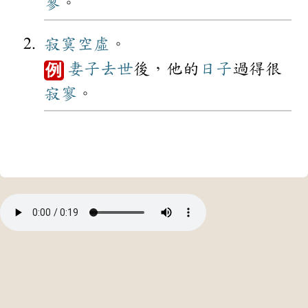
寥
。
寂寞
空虛
。
妻子
去世
後，他的
日子
過得很
例
寂寥
。