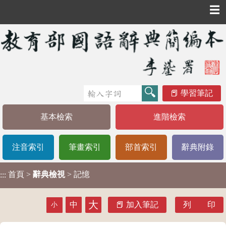
☰
學習筆記
基本檢索
進階檢索
注音索引
筆畫索引
部首索引
辭典附錄
首頁
>
辭典檢視
> 記憶
:::
大
中
加入筆記
列 印
小