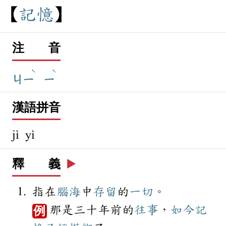
記
憶
注 音
ˋ
ˋ
ㄐㄧ
ㄧ
漢語拼音
jì yì
釋 義
▶️
指在
腦海
中
存留
的
一切
。
那是三十年前的
往事
，
如今
記
例