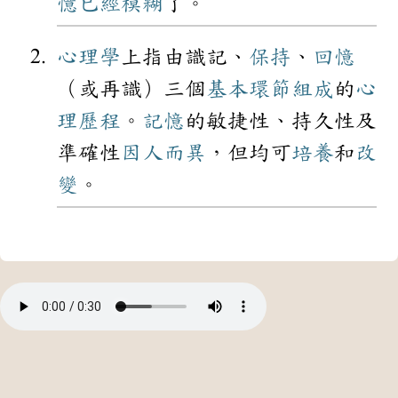
憶
已經
模糊
了。
心理學
上指由識記、
保持
、
回憶
（或再識）三個
基本
環節
組成
的
心
理
歷程
。
記憶
的敏捷性、持久性及
準確性
因人而異
，但均可
培養
和
改
變
。