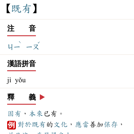
既
有
注 音
ˋ
ˇ
ㄐㄧ
ㄧㄡ
漢語拼音
jì yǒu
釋 義
▶️
固有
，
本來
已有。
對於
既有
的
文化
，
應當
善加
保存
，
例