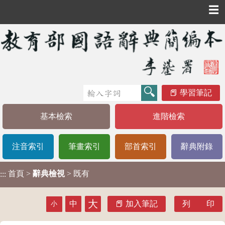
☰
學習筆記
基本檢索
進階檢索
注音索引
筆畫索引
部首索引
辭典附錄
首頁
>
辭典檢視
> 既有
:::
大
中
加入筆記
列 印
小