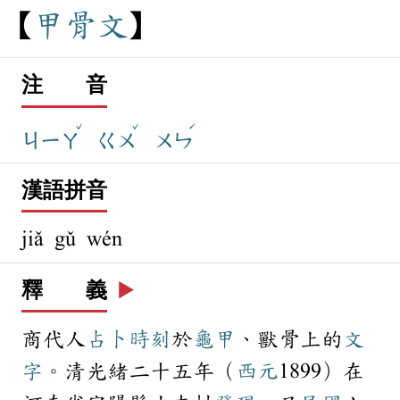
甲
骨
文
注 音
ˇ
ˇ
ˊ
ㄐㄧㄚ
ㄍㄨ
ㄨㄣ
漢語拼音
jiǎ gǔ wén
釋 義
▶️
商代人
占卜
時刻
於
龜甲
、獸骨上的
文
字
。清光緒二十五年（
西元
1899）在