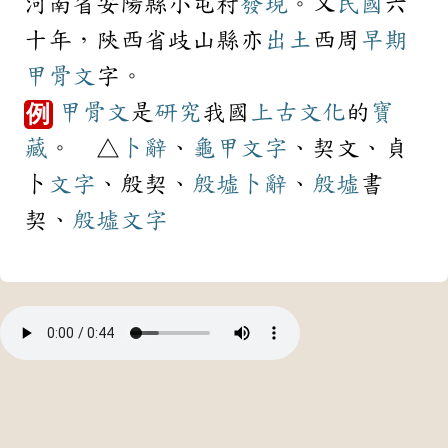
河南省安陽縣小屯村
發現
。又
民國
六
十年，陝西省歧山縣亦
出土
西周
早期
甲骨文
字。
甲骨文
是
研究
我國
上古
文化
的
寶
例
藏
。 △
卜辭
、
龜甲
文字
、契文、貞
卜
文字
、殷契、
殷墟
卜辭
、
殷墟
書
契、
殷墟
文字