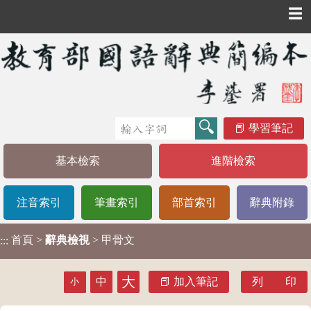
☰
學習筆記
基本檢索
進階檢索
注音索引
筆畫索引
部首索引
辭典附錄
首頁
>
辭典檢視
> 甲骨文
:::
大
中
加入筆記
列 印
小