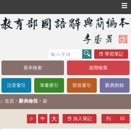
☰
學習筆記
基本檢索
進階檢索
注音索引
筆畫索引
部首索引
辭典附錄
首頁
>
辭典檢視
> 架
:::
大
中
加入筆記
列 印
小