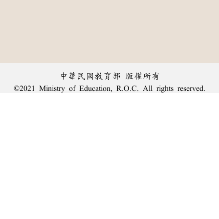
中華民國教育部 版權所有
©2021 Ministry of Education, R.O.C. All rights reserved.
︿
:::
個資法及隱私聲明
|
辭典公眾授權網
|
意見交流
|
網網相連
三峽總院區地址：新北市三峽區三樹路2號、
臺北院區地址：臺北市大安區和平東路一段179號、
回頂端
臺中院區地址：臺中市豐原區師範街67號
電話總機：
(02)7740-7890
、
傳真：(02)7740-7064、
TANet VoIP：9009-7890