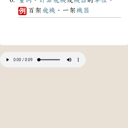
量詞
。
計算
飛機
或
機器
的
單位
。
百架
飛機
、一架
機器
例