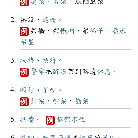
鷹架
、
書架
、瓜棚豆架
例
搭設、
建造
。
架橋、架
帳棚
、架
梯子
、
疊床
例
架屋
扶持
、
挾持
。
警察
把
醉漢
架到路邊
休息
。
例
毆打
、
爭吵
。
打架
、
吵架
、
勸架
例
抵擋
。
招架不住
例