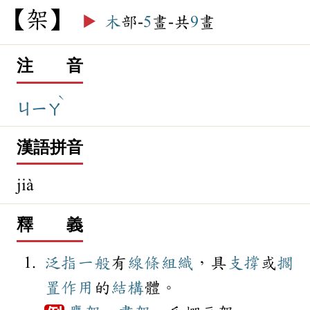
架
▶️
木
部-
5
畫-共
9
畫
注 音
ˋ
ㄐㄧㄚ
漢語拼音
jià
釋 義
泛指
一般
有
線條
組織
，具
支撐
或
擱
置
作用
的
結構
體。