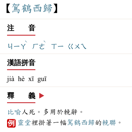
駕
鶴
西
歸
注 音
ˋ
ˋ
ㄐㄧㄚ
ㄏㄜ
ㄒㄧ
ㄍㄨㄟ
漢語拼音
jià hè xī guī
釋 義
▶️
比喻
人死。多用於輓辭。
靈堂
裡掛著一幅
駕鶴西歸
的
輓聯
。
例