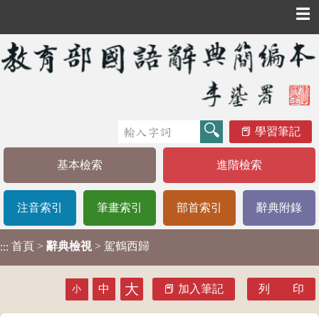
☰
學習筆記
基本檢索
進階檢索
注音索引
筆畫索引
部首索引
辭典附錄
首頁
>
辭典檢視
> 駕鶴西歸
:::
大
中
加入筆記
列 印
小