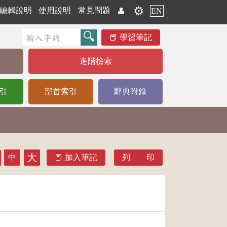
⚙️
編輯說明
使用說明
常見問題
👤
EN
學習筆記
進階檢索
引
部首索引
辭典附錄
大
中
加入筆記
列 印