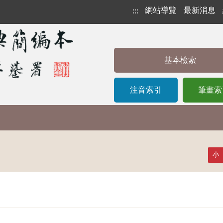
網站導覽
最新消息
:::
基本檢索
注音索引
筆畫索
小