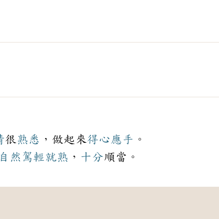
情
很
熟悉
，做起來
得心應手
。
自然
駕輕就熟
，
十分
順當。