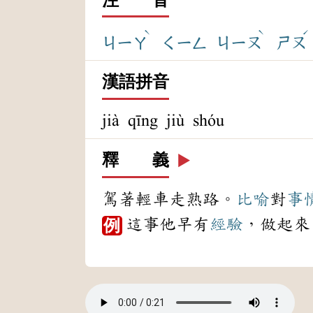
ˋ
ˋ
ˊ
ㄐㄧㄚ
ㄑㄧㄥ
ㄐㄧㄡ
ㄕㄡ
漢語拼音
jià qīng jiù shóu
釋 義
▶️
駕著輕車走熟路。
比喻
對
事
這事他早有
經驗
，做起來
例