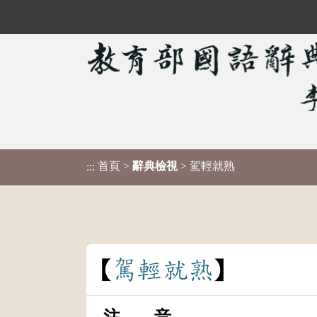
首頁
>
辭典檢視
> 駕輕就熟
:::
駕
輕
就
熟
注 音