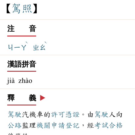
駕
照
注 音
ˋ
ˋ
ㄐㄧㄚ
ㄓㄠ
漢語拼音
jià zhào
釋 義
▶️
駕駛
汽機車的
許可
憑證
。由
駕駛
人向
公路
監理
機關
申請
登記
，經
考試
合格