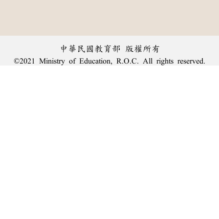
中華民國教育部 版權所有
©2021 Ministry of Education, R.O.C. All rights reserved.
︿
:::
個資法及隱私聲明
|
辭典公眾授權網
|
意見交流
|
網網相連
三峽總院區地址：新北市三峽區三樹路2號、
臺北院區地址：臺北市大安區和平東路一段179號、
回頂端
臺中院區地址：臺中市豐原區師範街67號
電話總機：
(02)7740-7890
、
傳真：(02)7740-7064、
TANet VoIP：9009-7890
線上人數: 2002
累積總人次: 240,092,443