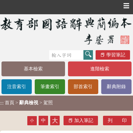
☰
學習筆記
基本檢索
進階檢索
注音索引
筆畫索引
部首索引
辭典附錄
首頁
>
辭典檢視
> 駕照
:::
大
中
加入筆記
列 印
小