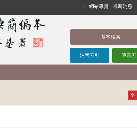
網站導覽
最新消息
:::
基本檢索
注音索引
筆畫索
小