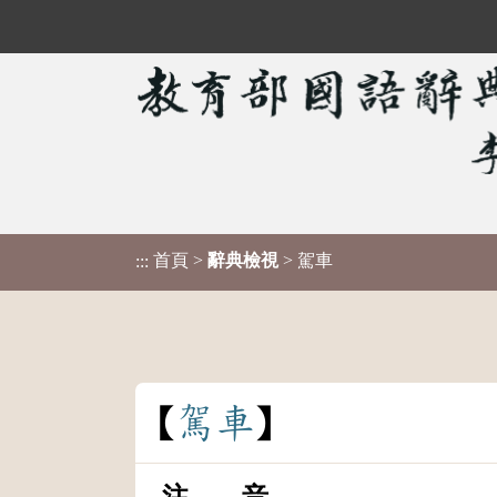
首頁
>
辭典檢視
> 駕車
:::
駕
車
注 音