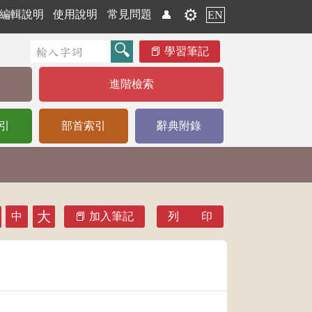
⚙️
編輯說明
使用說明
常見問題
👤
EN
學習筆記
進階檢索
引
部首索引
辭典附錄
大
中
加入筆記
列 印