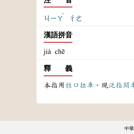
ˋ
ㄐㄧㄚ
ㄔㄜ
漢語拼音
jià chē
釋 義
本指用
牲口
拉車
。現
泛指
開
中華