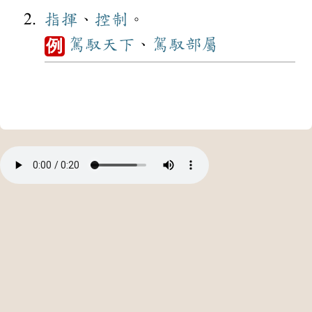
指揮
、
控制
。
駕馭
天下
、
駕馭
部屬
例