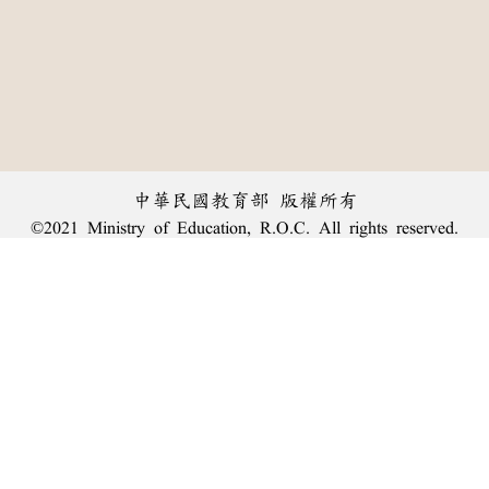
中華民國教育部 版權所有
©2021 Ministry of Education, R.O.C. All rights reserved.
︿
:::
個資法及隱私聲明
|
辭典公眾授權網
|
意見交流
|
網網相連
三峽總院區地址：新北市三峽區三樹路2號、
臺北院區地址：臺北市大安區和平東路一段179號、
回頂端
臺中院區地址：臺中市豐原區師範街67號
電話總機：
(02)7740-7890
、
傳真：(02)7740-7064、