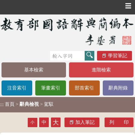
☰
學習筆記
基本檢索
進階檢索
注音索引
筆畫索引
部首索引
辭典附錄
首頁
>
辭典檢視
> 駕馭
:::
大
中
加入筆記
列 印
小