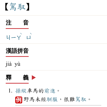
駕
馭
注 音
ˋ
ˋ
ㄐㄧㄚ
ㄩ
漢語拼音
jià yù
釋 義
▶️
操縱
車馬的
前進
。
野馬未經
馴服
，很難
駕馭
。
例