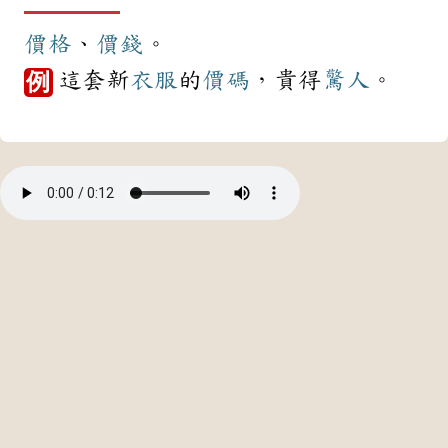
價格
、
價錢
。
這套新
衣服
的
價碼
，貴得
驚人
。
例