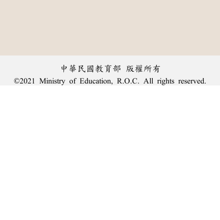
中華民國教育部 版權所有
©2021 Ministry of Education, R.O.C. All rights reserved.
︿
:::
個資法及隱私聲明
|
辭典公眾授權網
|
意見交流
|
網網相連
三峽總院區地址：新北市三峽區三樹路2號、
臺北院區地址：臺北市大安區和平東路一段179號、
回頂端
臺中院區地址：臺中市豐原區師範街67號
電話總機：
(02)7740-7890
、
傳真：(02)7740-7064、
TANet VoIP：9009-7890
線上人數: 2507