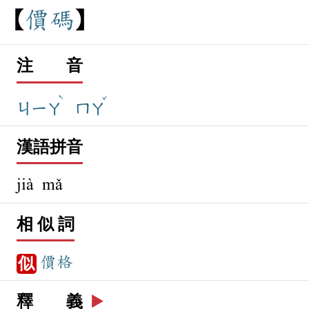
價
碼
注 音
ˋ
ˇ
ㄐㄧㄚ
ㄇㄚ
漢語拼音
jià mǎ
相 似 詞
價格
似
釋 義
▶️