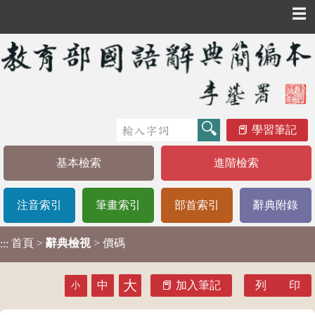
☰
學習筆記
基本檢索
進階檢索
注音索引
筆畫索引
部首索引
辭典附錄
首頁
>
辭典檢視
> 價碼
:::
大
中
加入筆記
列 印
小