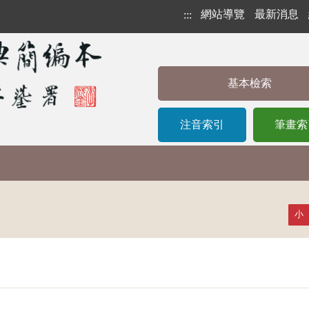
網站導覽
最新消息
:::
基本檢索
注音索引
筆畫索
小