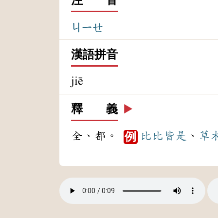
ㄐㄧㄝ
漢語拼音
jiē
釋 義
▶️
全、都。
比比皆是
、
草
例