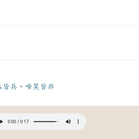
木皆兵
、
啼笑皆非