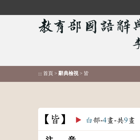
首頁
>
辭典檢視
> 皆
:::
皆
▶️
白
部-
4
畫-共
9
畫
注 音