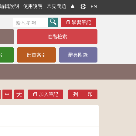
⚙️
編輯說明
使用說明
常見問題
👤
EN
學習筆記
進階檢索
引
部首索引
辭典附錄
大
中
加入筆記
列 印