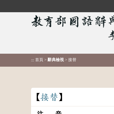
首頁
>
辭典檢視
> 接替
:::
接
替
注 音