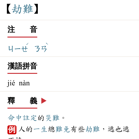
劫
難
注 音
ˊ
ˋ
ㄐㄧㄝ
ㄋㄢ
漢語拼音
jié nàn
釋 義
▶️
命中
註定
的
災難
。
人的
一生
總
難免
有些
劫難
，逃也逃
例