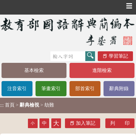
☰
學習筆記
基本檢索
進階檢索
注音索引
筆畫索引
部首索引
辭典附錄
首頁
>
辭典檢視
> 劫難
:::
大
中
加入筆記
列 印
小