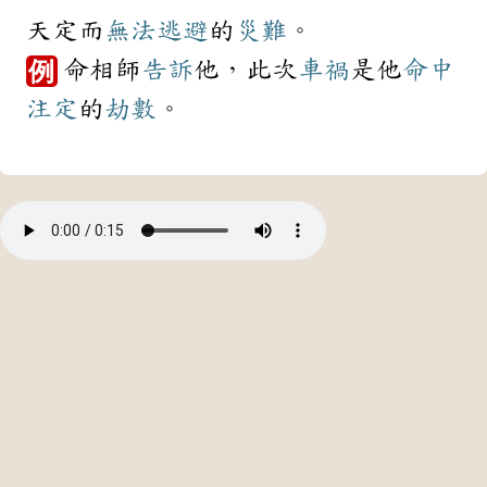
天定而
無法
逃避
的
災難
。
命相師
告訴
他，此次
車禍
是他
命中
例
注定
的
劫數
。