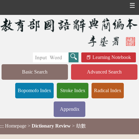
☰
Learning Notebook
Basic Search
Advanced Search
Bopomofo Index
Stroke Index
Radical Index
Appendix
Homepage
>
Dictionary Review
> 劫數
:::