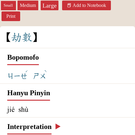
Large
Medium
Add to Notebook
Small
Print
劫
數
Bopomofo
ˊ
ˋ
ㄐㄧㄝ
ㄕㄨ
Hanyu Pinyin
jié shù
Interpretation
▶️