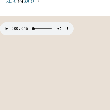
注定
的
劫數
。