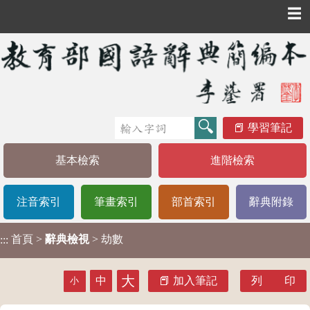
☰
學習筆記
基本檢索
進階檢索
注音索引
筆畫索引
部首索引
辭典附錄
首頁
>
辭典檢視
> 劫數
:::
大
中
加入筆記
列 印
小