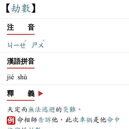
劫
數
注 音
ˊ
ˋ
ㄐㄧㄝ
ㄕㄨ
漢語拼音
jié shù
釋 義
▶️
天定而
無法
逃避
的
災難
。
命相師
告訴
他，此次
車禍
是他
命中
例