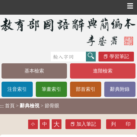
☰
學習筆記
基本檢索
進階檢索
注音索引
筆畫索引
部首索引
辭典附錄
首頁
>
辭典檢視
> 節骨眼
:::
大
中
加入筆記
列 印
小