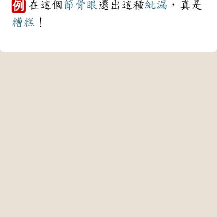
在這個
節骨眼
還出這種
紕漏
，真是
例
糟糕
！