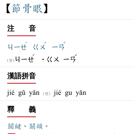
節
骨
眼
注 音
ˊ
ˇ
ˇ
ㄐㄧㄝ
ㄍㄨ
ㄧㄢ
ˊ
ˇ
ㄐㄧㄝ
˙ㄍㄨ
ㄧㄢ
(變)
漢語拼音
jié gǔ yǎn
jié gu yǎn
(變)
釋 義
關鍵
、
關頭
。