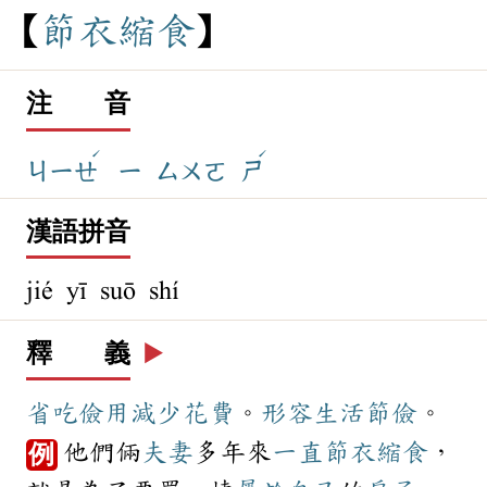
節
衣
縮
食
注 音
ˊ
ˊ
ㄐㄧㄝ
ㄧ
ㄙㄨㄛ
ㄕ
漢語拼音
jié yī suō shí
釋 義
▶️
省吃儉用
減少
花費
。
形容
生活
節儉
。
他們倆
夫妻
多年來
一直
節衣縮食
，
例