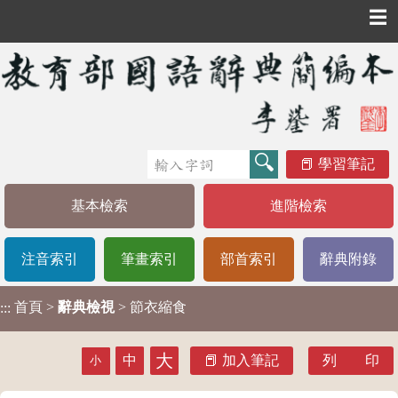
☰
學習筆記
基本檢索
進階檢索
注音索引
筆畫索引
部首索引
辭典附錄
首頁
>
辭典檢視
> 節衣縮食
:::
大
中
加入筆記
列 印
小