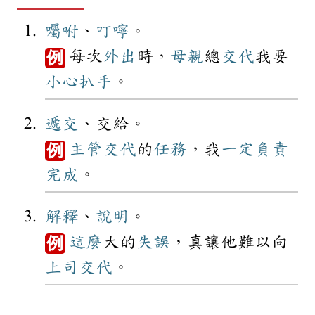
囑咐
、
叮嚀
。
每次
外出
時，
母親
總
交代
我要
例
小心
扒手
。
遞交
、交給。
主管
交代
的
任務
，我
一定
負責
例
完成
。
解釋
、
說明
。
這麼
大的
失誤
，真讓他難以向
例
上司
交代
。