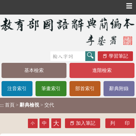
☰
學習筆記
基本檢索
進階檢索
注音索引
筆畫索引
部首索引
辭典附錄
首頁
>
辭典檢視
> 交代
:::
大
中
加入筆記
列 印
小