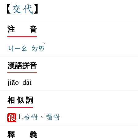
交
代
注 音
ˋ
ㄐㄧㄠ
ㄉㄞ
漢語拼音
jiāo dài
相 似 詞
1.
吩咐
、
囑咐
似
釋 義