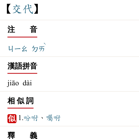
交
代
注 音
ˋ
ㄐㄧㄠ
ㄉㄞ
漢語拼音
jiāo dài
相 似 詞
1.
吩咐
、
囑咐
似
釋 義