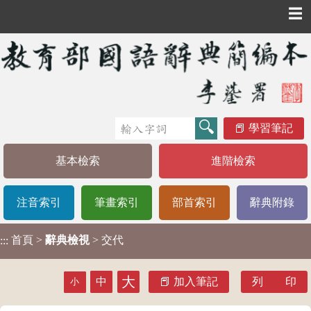
☰
學習筆記
基本檢索
進階檢索
注音索引
筆畫索引
部首索引
辭典附錄
首頁
>
辭典檢視
> 交代
:::
大
中
加入筆記
列 印
小