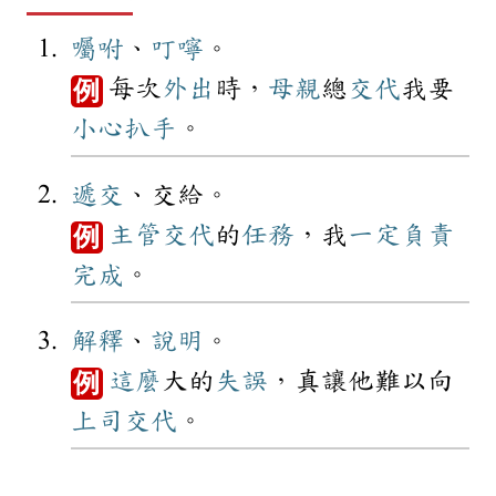
囑咐
、
叮嚀
。
每次
外出
時，
母親
總
交代
我要
例
小心
扒手
。
遞交
、交給。
主管
交代
的
任務
，我
一定
負責
例
完成
。
解釋
、
說明
。
這麼
大的
失誤
，真讓他難以向
例
上司
交代
。