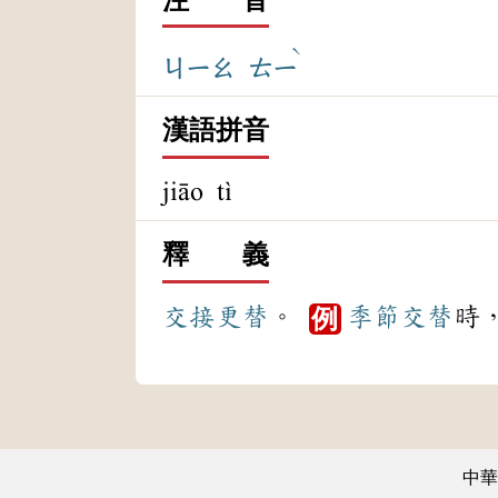
ˋ
ㄐㄧㄠ
ㄊㄧ
漢語拼音
jiāo tì
釋 義
交接
更替
。
季節
交替
時
例
中華