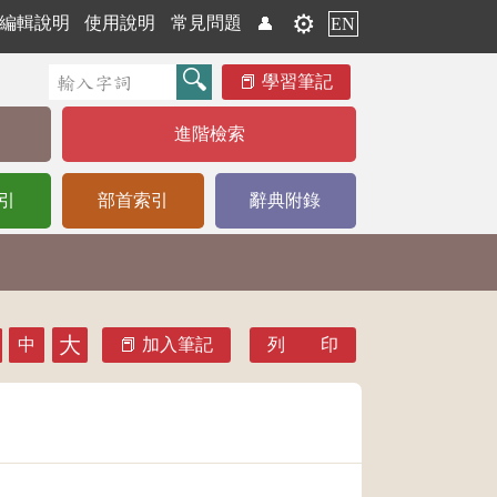
⚙️
編輯說明
使用說明
常見問題
👤
EN
學習筆記
進階檢索
引
部首索引
辭典附錄
大
中
加入筆記
列 印