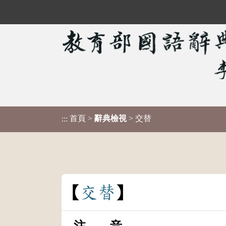
首頁
>
辭典檢視
> 交替
:::
交
替
注 音