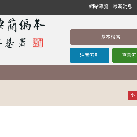
網站導覽
最新消息
:::
基本檢索
注音索引
筆畫索
小