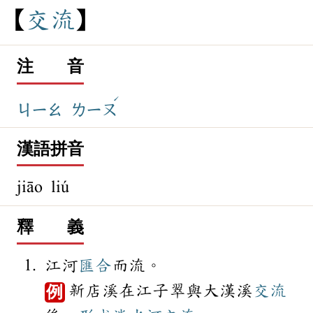
交
流
注 音
ˊ
ㄐㄧㄠ
ㄌㄧㄡ
漢語拼音
jiāo liú
釋 義
江河
匯合
而流。
新店溪在江子翠與大漢溪
交流
例