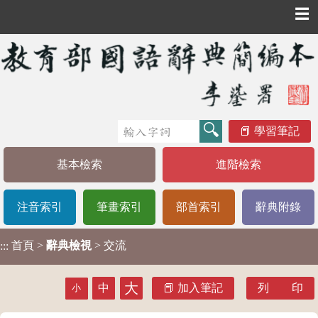
☰
學習筆記
基本檢索
進階檢索
注音索引
筆畫索引
部首索引
辭典附錄
首頁
>
辭典檢視
> 交流
:::
大
中
加入筆記
列 印
小