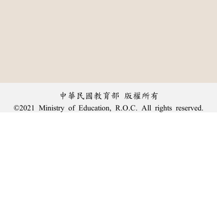
中華民國教育部 版權所有
©2021 Ministry of Education, R.O.C. All rights reserved.
︿
:::
個資法及隱私聲明
|
辭典公眾授權網
|
意見交流
|
網網相連
三峽總院區地址：新北市三峽區三樹路2號、
臺北院區地址：臺北市大安區和平東路一段179號、
回頂端
臺中院區地址：臺中市豐原區師範街67號