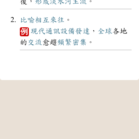
後，
形成
淡水河
主流
。
比喻
相互
來往
。
現代
通訊
設備
發達
，
全球
各地
例
的
交流
愈趨
頻繁
密集
。