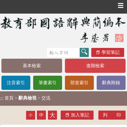
☰
學習筆記
基本檢索
進階檢索
注音索引
筆畫索引
部首索引
辭典附錄
首頁
>
辭典檢視
> 交流
:::
大
中
加入筆記
列 印
小