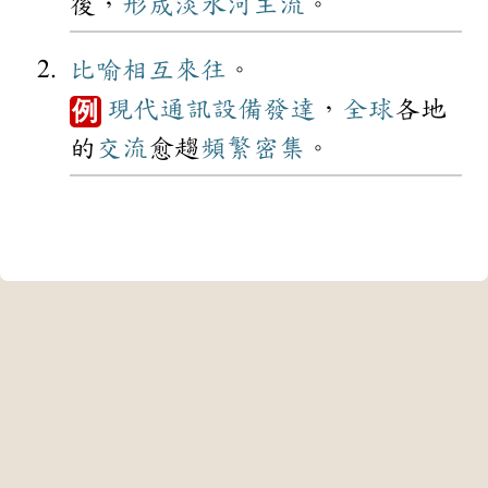
後，
形成
淡水河
主流
。
比喻
相互
來往
。
現代
通訊
設備
發達
，
全球
各地
例
的
交流
愈趨
頻繁
密集
。