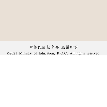
中華民國教育部 版權所有
©2021 Ministry of Education, R.O.C. All rights reserved.
︿
:::
個資法及隱私聲明
|
辭典公眾授權網
|
意見交流
|
網網相連
三峽總院區地址：新北市三峽區三樹路2號、
臺北院區地址：臺北市大安區和平東路一段179號、
回頂端
臺中院區地址：臺中市豐原區師範街67號