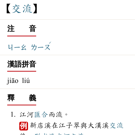
交
流
注 音
ˊ
ㄐㄧㄠ
ㄌㄧㄡ
漢語拼音
jiāo liú
釋 義
江河
匯合
而流。
新店溪在江子翠與大漢溪
交流
例