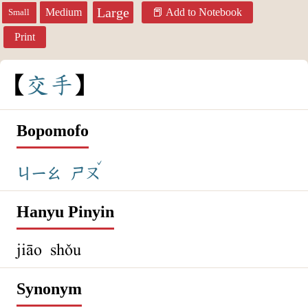
Large
Medium
Add to Notebook
Small
Print
交
手
Bopomofo
ˇ
ㄐㄧㄠ
ㄕㄡ
Hanyu Pinyin
jiāo shǒu
Synonym