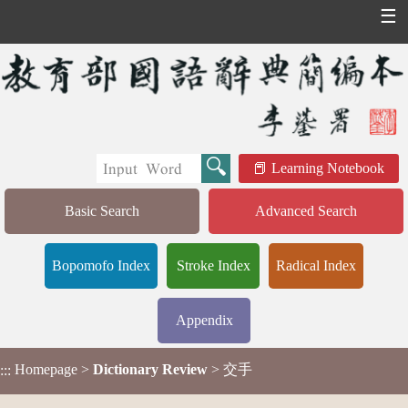
☰
Learning Notebook
Basic Search
Advanced Search
Bopomofo Index
Stroke Index
Radical Index
Appendix
Homepage
>
Dictionary Review
> 交手
:::