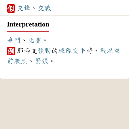
交鋒
、
交戰
似
Interpretation
爭鬥
、
比賽
。
那兩支
強勁
的
球隊
交手
時，
戰況
空
例
前
激烈
、
緊張
。