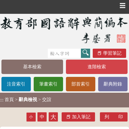
☰
學習筆記
基本檢索
進階檢索
注音索引
筆畫索引
部首索引
辭典附錄
首頁
>
辭典檢視
> 交誼
:::
大
中
加入筆記
列 印
小