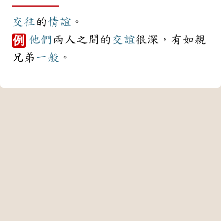
交往
的
情誼
。
他們
兩人之間的
交誼
很深，有如親
例
兄弟
一般
。