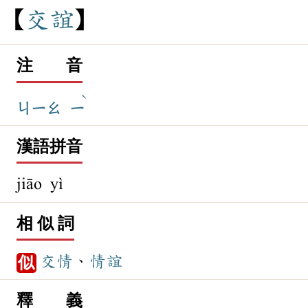
交
誼
注 音
ˋ
ㄐㄧㄠ
ㄧ
漢語拼音
jiāo yì
相 似 詞
交情
、
情誼
似
釋 義