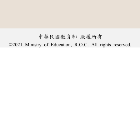
中華民國教育部 版權所有
©2021 Ministry of Education, R.O.C. All rights reserved.
︿
:::
個資法及隱私聲明
|
辭典公眾授權網
|
意見交流
|
網網相連
三峽總院區地址：新北市三峽區三樹路2號、
臺北院區地址：臺北市大安區和平東路一段179號、
回頂端
臺中院區地址：臺中市豐原區師範街67號
電話總機：
(02)7740-7890
、
傳真：(02)7740-7064、
TANet VoIP：9009-7890
線上人數: 1377