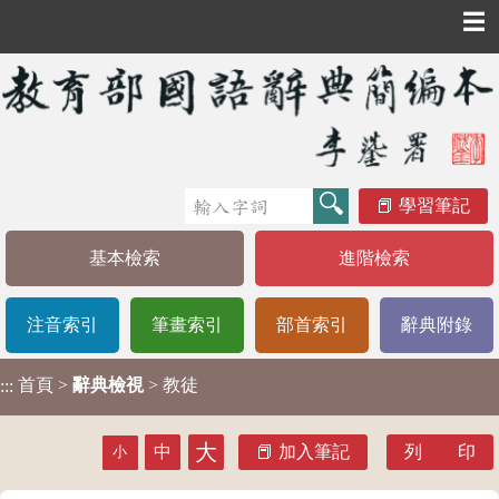
☰
學習筆記
基本檢索
進階檢索
注音索引
筆畫索引
部首索引
辭典附錄
首頁
>
辭典檢視
> 教徒
:::
大
中
加入筆記
列 印
小