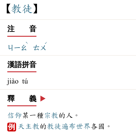
教
徒
注 音
ˋ
ˊ
ㄐㄧㄠ
ㄊㄨ
漢語拼音
jiào tú
釋 義
▶️
信仰
某一種
宗教
的人。
天主教
的
教徒
遍布
世界
各國。
例