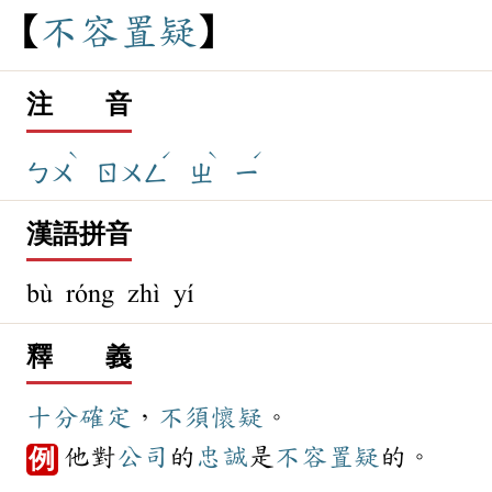
不
容
置
疑
注 音
ˋ
ˊ
ˋ
ˊ
ㄅㄨ
ㄖㄨㄥ
ㄓ
ㄧ
漢語拼音
bù róng zhì yí
釋 義
十分
確定
，
不須
懷疑
。
他對
公司
的
忠誠
是
不容置疑
的。
例