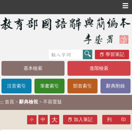
☰
學習筆記
基本檢索
進階檢索
注音索引
筆畫索引
部首索引
辭典附錄
首頁
>
辭典檢視
> 不容置疑
:::
大
中
加入筆記
列 印
小