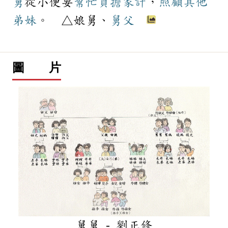
舅
從小便要
幫忙
負擔
家計
，
照顧
其他
弟妹
。 △娘舅、
舅父
圖 片
舅舅 - 劉正修