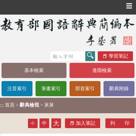
☰
學習筆記
基本檢索
進階檢索
注音索引
筆畫索引
部首索引
辭典附錄
首頁
>
辭典檢視
> 舅舅
:::
大
中
加入筆記
列 印
小