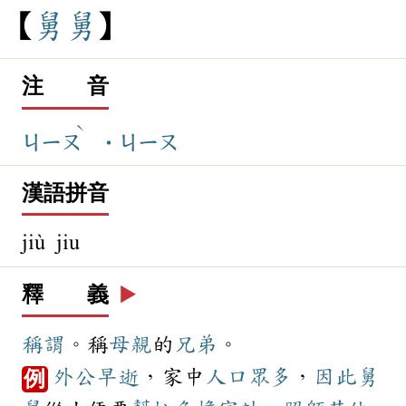
舅
舅
注 音
ˋ
ㄐㄧㄡ
˙ㄐㄧㄡ
漢語拼音
jiù jiu
釋 義
▶️
稱謂
。稱
母親
的
兄弟
。
外公
早逝
，家中
人口
眾多
，
因此
舅
例