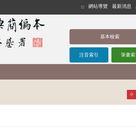
網站導覽
最新消息
:::
基本檢索
注音索引
筆畫索
小