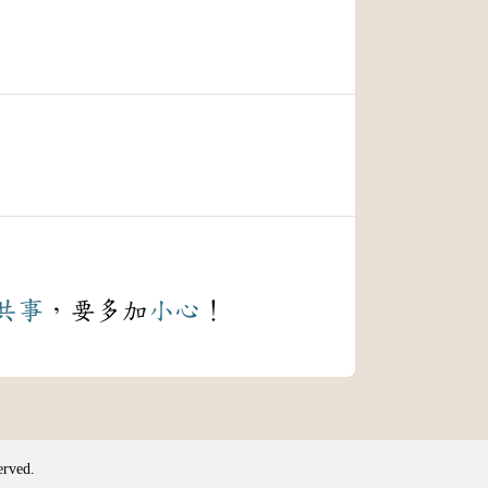
共事
，要多加
小心
！
erved.