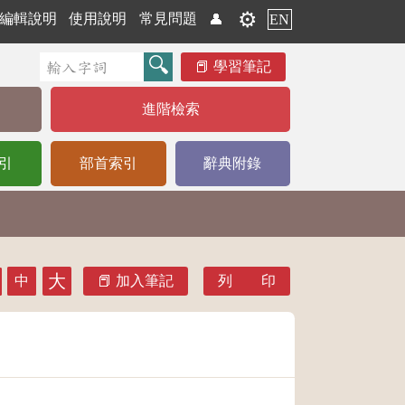
⚙️
編輯說明
使用說明
常見問題
👤
EN
學習筆記
進階檢索
引
部首索引
辭典附錄
大
中
加入筆記
列 印