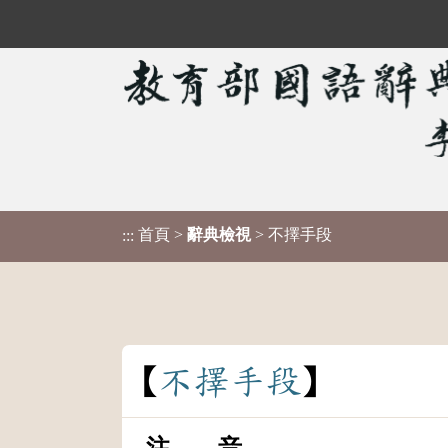
首頁
>
辭典檢視
> 不擇手段
:::
不
擇
手
段
注 音