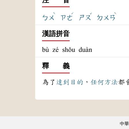
ˋ
ˊ
ˇ
ˋ
ㄅㄨ
ㄗㄜ
ㄕㄡ
ㄉㄨㄢ
漢語拼音
bù zé shǒu duàn
釋 義
為了
達到
目的
，
任何
方法
都
中華