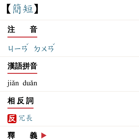
簡
短
注 音
ˇ
ˇ
ㄐㄧㄢ
ㄉㄨㄢ
漢語拼音
jiǎn duǎn
相 反 詞
冗長
反
釋 義
▶️