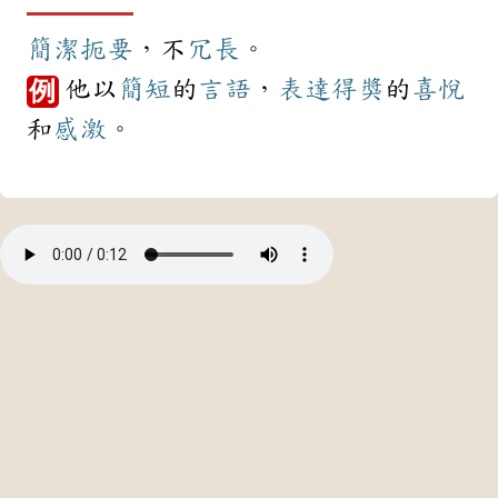
簡潔
扼要
，不
冗長
。
他以
簡短
的
言語
，
表達
得獎
的
喜悅
例
和
感激
。