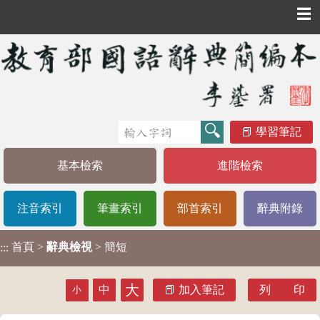
☰
學習筆記
基本檢索
進階檢索
注音索引
筆畫索引
部首索引
辭典附錄
首頁
>
辭典檢視
> 簡短
:::
大
中
加入筆記
列 印
小