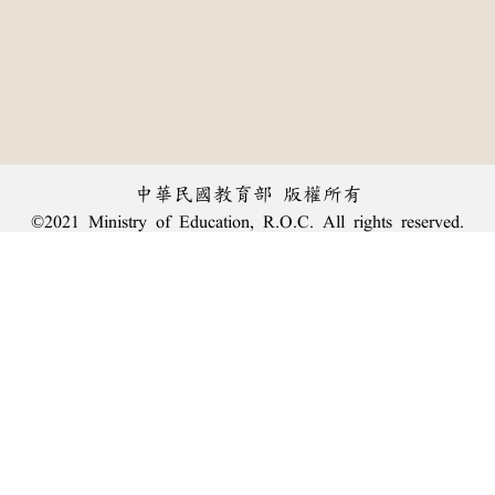
中華民國教育部 版權所有
©2021 Ministry of Education, R.O.C. All rights reserved.
︿
:::
個資法及隱私聲明
|
辭典公眾授權網
|
意見交流
|
網網相連
三峽總院區地址：新北市三峽區三樹路2號、
臺北院區地址：臺北市大安區和平東路一段179號、
回頂端
臺中院區地址：臺中市豐原區師範街67號
電話總機：
(02)7740-7890
、
傳真：(02)7740-7064、