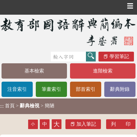
☰
學習筆記
基本檢索
進階檢索
注音索引
筆畫索引
部首索引
辭典附錄
首頁
>
辭典檢視
> 簡陋
:::
大
中
加入筆記
列 印
小