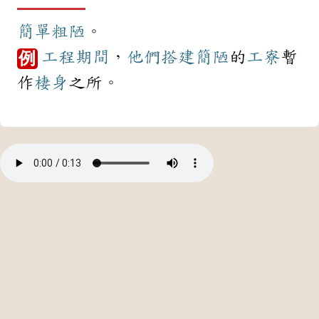
簡單
粗陋
。
工程
期間
，
他們
搭建
簡陋
的
工寮
暫
例
作
棲身
之所。