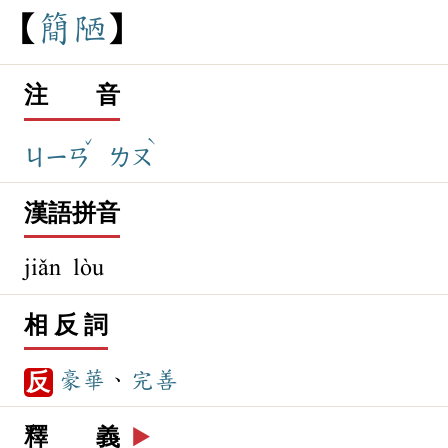
簡
陋
注 音
ˇ
ˋ
ㄐㄧㄢ
ㄌㄡ
漢語拼音
jiǎn lòu
相 反 詞
豪華
、
完善
反
釋 義
▶️