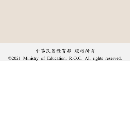
中華民國教育部 版權所有
©2021 Ministry of Education, R.O.C. All rights reserved.
︿
:::
個資法及隱私聲明
|
辭典公眾授權網
|
意見交流
|
網網相連
三峽總院區地址：新北市三峽區三樹路2號、
臺北院區地址：臺北市大安區和平東路一段179號、
回頂端
臺中院區地址：臺中市豐原區師範街67號
電話總機：
(02)7740-7890
、
傳真：(02)7740-7064、